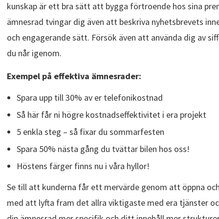
kunskap är ett bra sätt att bygga förtroende hos sina pr
ämnesrad tvingar dig även att beskriva nyhetsbrevets inne
och engagerande sätt. Försök även att använda dig av siff
du når igenom.
Exempel på effektiva ämnesrader:
Spara upp till 30% av er telefonikostnad
Så här får ni högre kostnadseffektivitet i era projekt
5 enkla steg – så fixar du sommarfesten
Spara 50% nästa gång du tvättar bilen hos oss!
Höstens färger finns nu i våra hyllor!
Se till att kunderna får ett mervärde genom att öppna och
med att lyfta fram det allra viktigaste med era tjänster oc
din ämnesrad mer specifik och ditt innehåll mer strukture