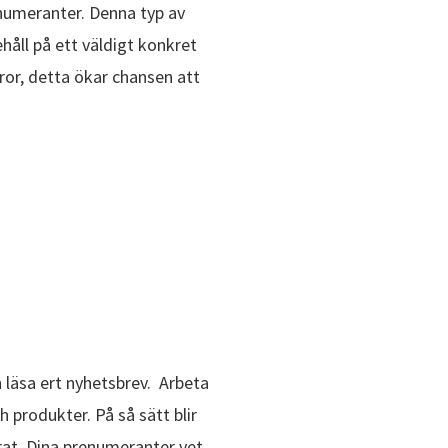
enumeranter. Denna typ av
håll på ett väldigt konkret
ror, detta ökar chansen att
 läsa ert nyhetsbrev. Arbeta
h produkter. På så sätt blir
rat. Dina prenumeranter vet